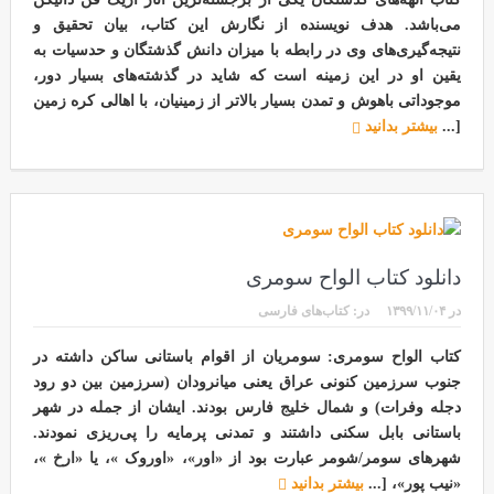
می‌باشد. هدف نویسنده از نگارش این کتاب، بیان تحقیق و
نتیجه‌گیری‌های وی در رابطه با میزان دانش گذشتگان و حدسیات به
یقین او در این زمینه است که شاید در گذشته‌های بسیار دور،
موجوداتی باهوش و تمدن بسیار بالاتر از زمینیان، با اهالی کره زمین
[...
بیشتر بدانید
دانلود کتاب الواح سومری
در
۱۳۹۹/۱۱/۰۴
در:
کتاب‌های فارسی
کتاب الواح سومری: سومریان از اقوام باستانی ساکن داشته در
جنوب سرزمین کنونی عراق یعنی میانرودان (سرزمین بین دو رود
دجله وفرات) و شمال خلیج فارس بودند. ایشان از جمله در شهر
باستانی بابل سکنی داشتند و تمدنی پرمایه را پی‌ریزی نمودند.
شهرهای سومر/شومر عبارت بود از «اور»، «اوروک »، یا «ارخ »،
«نیب پور»، [...
بیشتر بدانید