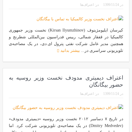
در
1399/11/24
در:
اعتراف‌ها
کیرسان ایلیومژینوف (Kirsan Ilyumzhinov) نخست وزیر جمهوری
کالمیکیا در قفقاز شمالی، رییس فدراسیون بین‌المللی شطرنج و
همچنین مدیر عامل شرکت نفتی پترول ای.دی، در یک مصاحبه‌ی
تلویزیونی سراسری در...
بیشتر بدانید
اعتراف دیمیتری مدودف نخست وزیر روسیه به
حضور بیگانگان
در
1399/11/24
در:
اعتراف‌ها
در تاریخ ۷ دسامبر ۲۰۱۲ نخست وزیر روسیه «دیمیتری مدودف»
(Dmitry Medvedev) در یک مصاحبه‌ی تلویزیونی شرکت کرد. اما