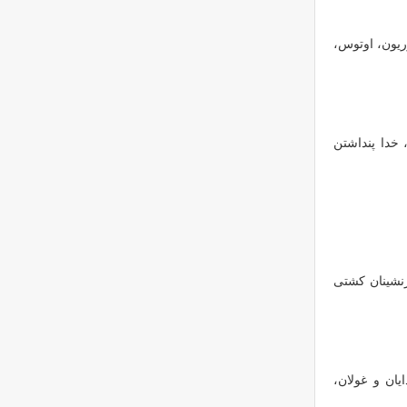
وریون، اوتوس،
 خدا پنداشتن
نشینان کشتی
ان و غولان،