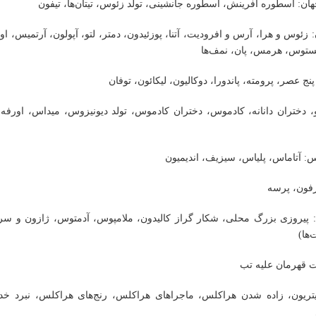
هان: اسطوره آفرینش، اسطوره جانشینی، تولد زئوس، تیتان‌ها، تیفون
: زئوس و هرا، آرس و افرودیت، آتنا، پوزئیدون، دمتر، لتو، آپولون، آرتمیس، ا
یستوس، هرمس، پان، نمف‌ها
پنج عصر، پرومته، پاندورا، دوکالیون، لیکائون، توفان
و، دختران دانانه، کادموس، دختران کادموس، تولد دیونیزوس، میداس، اورفه،
س: آتاماس، پلیاس، سیزیف، اندیمیون
رفون، پرسه
 پیروزی بزرگ محلی، شکار گراز کالیدون، ملامپوس، آدمتوس، ژازون و سر
‌ها)
ت قهرمان علیه تب
تریون، زاده شدن هراکلس، ماجراهای هراکلس، رنج‌های هراکلس، نبرد خدای