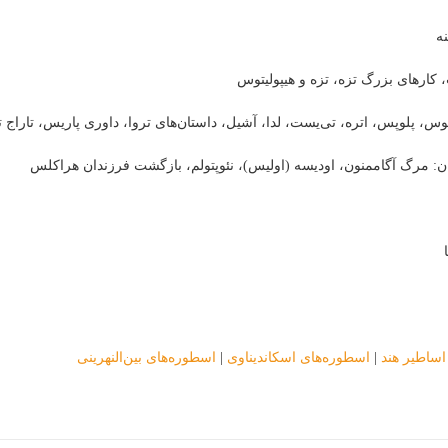
نه
 کارهای بزرگ تزه، تزه و هیپولیتوس
تالوس، پلوپس، اتره، تی‌یست، لدا، آشیل، داستان‌های تروا، داوری پاریس، تاراج ت
ن: مرگ آگاممنون، اودیسه (اولیس)، نئوپتولم، بازگشت فرزندان هراکلس
اساطیر هند
|
اسطوره‌های اسکاندیناوی
|
اسطوره‌های بین‌النهرینی