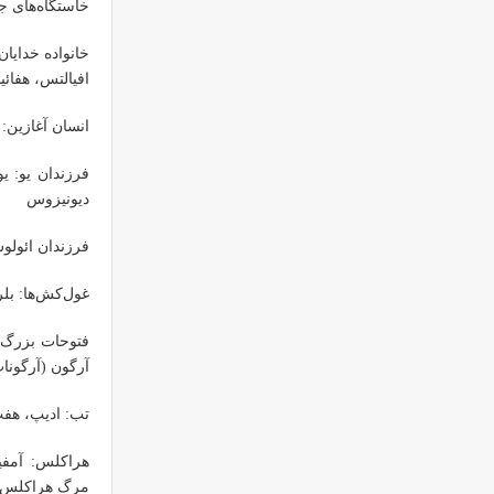
خاستگاه‌های ج
خانواده خدایان
افیالتس، هفائ
انسان آغازین: 
فرزندان یو: ی
دیونیزوس
فرزندان ائولو
غول‌کش‌ها: بل
فتوحات بزرگ:
آرگون (آرگونات
تب: ادیپ، هف
هراکلس: آمفی
مرگ هراکلس