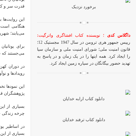
قدرت سر و کار 
برخورد نزدیک
این روایت‌ها ب
هنگامی است ک
می‌یابند؛ شهری
داگلاس کدی
؛ نویسنده کتاب افشاگری واترگیت
:
رییس جمهور هری ترومن در سال 1947 مجستیک 12؛
برای یونانیان
قانون امنیت ملی؛ شورای امنیت ملی و سازمان سیا
می‌جستند که ش
را ایجاد کرد. همه اینها را در یک زمان و در پاسخ به
تهدید حضور بیگانگان در سیاره زمین ایجاد کرد.
در دوران کهن 
رویدادها و نوآ
این نمودها نخ
پژوهشگران قرا
دانلود کتاب ارابه خدایان
بسیاری از این 
چرخه زندگی خان
دانلود کتاب ترفند خدایان
در اساطیر یون
بسیاری از این 