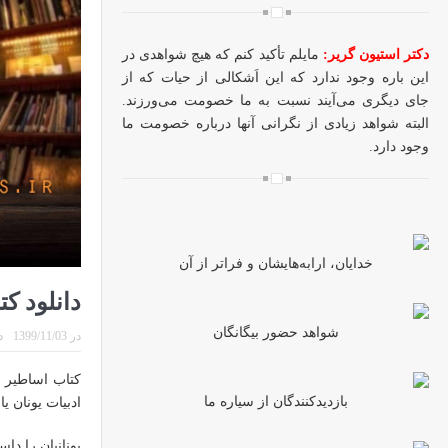
دکتر استیون گریر:
مایلم تأکید کنم که هیچ شواهدی در
این باره وجود ندارد که این اَشکالی از حیات که از
جای دیگری می‌آیند نسبت به ما خصومت می‌ورزند.
البته شواهد زیادی از نگرانی آنها درباره خصومت ما
وجود دارد.
خدایان، ارابه‌هایشان و فراتر از آن
دانلود ک
شواهد حضور بیگانگان
در
1399/11/03
د
کتاب اساطیر ی
بازدیدکنندگان از سیاره ما
ادبیات یونان ی
یونانیان را دا