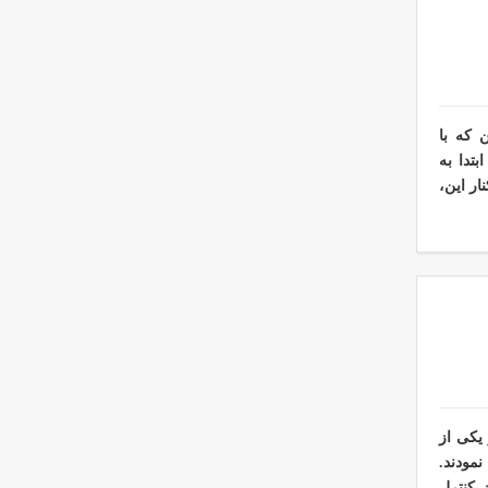
 که با
بتدا به
ار این،
ر یکی از
را برپا نمودند.
 کنترل