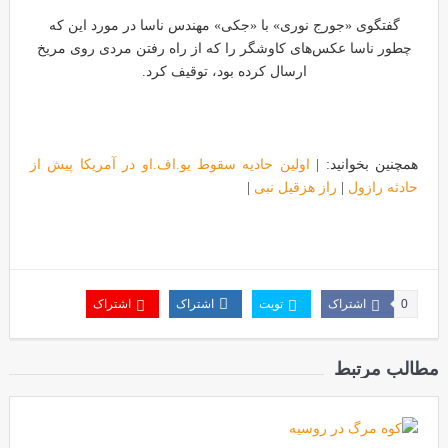
گفتگوی «جورج نوری» با «جکی» مهندس ناسا در مورد این که
چطور ناسا عکس‌های کاوشگر را که از راه رفتن مردی روی مریخ
ارسال کرده بود، توقیف کرد.
همچنین بخوانید: |
اولین حادیه سقوط یو.اف.او در آمریکا پیش از
حادثه رازول
|
راز هزقیل نبی
|
0
اشتراک
تویت
اشتراک
اشتراک
مطالب مرتبط