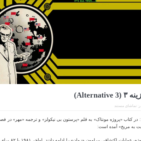
Alternati)
ر:
تماشای مستند
مستند گزینه ۳: در کتاب «پروژه مونتاک» به قلم «پرستون بی نیکولز» و ترجمه «مهر» در
ت به مریخ» آمده است:
… محققان پروژه، عملیات اکتشاف