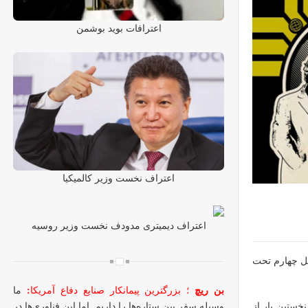
اعترافات بوید بوشمن
اعتراف نخست وزیر کالمیکیا
اعتراف دیمیتری مدودف نخست وزیر روسیه
 فصل چهارم تحت
بن ریچ
؛ بزرگترین پیمانکار صنایع دفاع آمریکا
:
ما
وسیله سفر بین ستاره‌ها را داریم. اما این فناوری‌ها در
ی پیرامون «زمان» را ادامه دادند. اواخر ۱۹۸۱ یا ۸۲ برای نخستین بار از