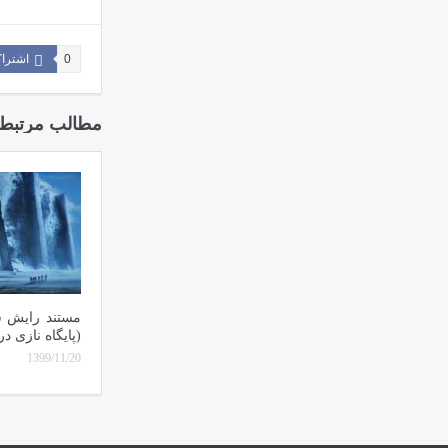
0
اشترا
مطالب مرتبط
مستند رایش س
(پایگاه نازی 
1399/11/20