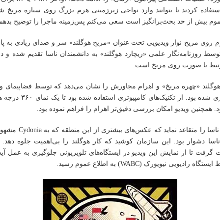
ستفاده کردند تا بتوانند وارد نواحی زیرزمینی هرم بزرگ روی سیاره مریخ ش
وم بیش از حد بحث‌برانگیز است سعی می‌کنم پس‌زمینه ماجرا را توضیح بدهم
وی مریخ نوار ویدیویی تحت عنوان «مریخ هوگلند» سر و صدای زیادی به پا ک
توسط روزنامه‌نگار علمی «ریچارد هوگلند» به دانشمندان ناسا تقدیم شده و د
بط با صورت روی مریخ است.
 هوگلند «چهره مریخ» و اهرام مجاورش را نشان می‌دهد که توسط فضاپیمای وا
۷۰ عکس‌برداری شده بود. از تکنیک‌ها
. همچنین ویدیو امکان بررسی دقیق‌تر اهرام را فراهم نموده بود.
هوگلند کوشید ناسا را متقاعد نمای
اسا دشوار بود. این سازمان کوشید که کار هوگلند را بی‌اهمیت جلوه دهد. 
گرفت تا از نمایش این ویدیو در ایستگاه‌های تلویزیونی جلوگیری به عمل آید
رادیویی نیویورک (WABC) به اطلاع عموم رسید.