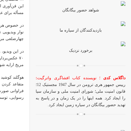
این فن‌آوری ا
شواهد حضور بیگانگان
مسأله برای عم
در خصوص هرم ر
بازدیدکنندگان از سیاره ما
نوار ویدیویی 
چهارضلعی مرت
برخورد نزدیک
در این ویدیو،
مریخ ارایه شود
داگلاس کدی
؛ نویسنده کتاب افشاگری واترگیت
:
متقاعد کردن ن
رییس جمهور هری ترومن در سال 1947 مجستیک 12؛
فراوانی صورت 
قانون امنیت ملی؛ شورای امنیت ملی و سازمان سیا
رسوایی، توسط ایستگاه 
را ایجاد کرد. همه اینها را در یک زمان و در پاسخ به
تهدید حضور بیگانگان در سیاره زمین ایجاد کرد.