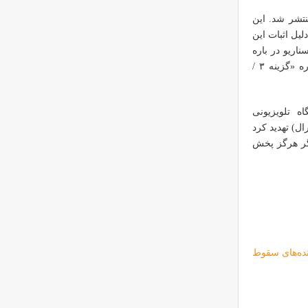
ن و برای نخستین بار در ۱۹۷۹ در آمریکا منتشر شد. این
ن برای من دلیل اثبات این
ناریو در باره
مریخ از داستان خودم کاملاً جدا است. کسانی که به ماجرا علاقمند شده‌اند می‌توانند درباره «گزینه ۳ /
اد از ایستگاه تلویزیونی
 (کمیسیون ارتباطات فدرال) تهدید کرد
یگر هرگز پخش
نده‌های سقوط