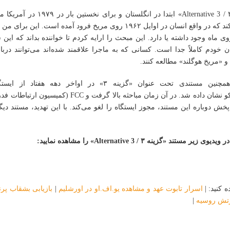
کتاب «گزینه ۳ / Alternative 3» ابتدا در انگلستا
کتاب ادعا می‌کند که در واقع انسان در اوایل ۱۹۶۲ روی مریخ فرود آمده است. ای
ی ماه وجود داشته یا دارد. این مبحث را ارایه کردم تا خواننده بداند که این س
به هر حال همچنین مستندی تحت عنوان «گزینه ۳» در اواخر دهه هفت
سان‌فرانسیسکو نشان داده شد. در آن زمان مباحثه بالا گرفت و FCC
ش دوباره این مستند، مجوز ایستگاه را لغو می‌کند. با این تهدید، مستند د
ر مستند «گزینه ۳ / Alternative 3» را مشاهده نمایید:
 کنید: |
اسرار تابوت عهد و مشاهده یو.اف.او در اورشلیم
|
بازیابی بشقاب پر
تش روسیه
|