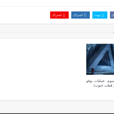
ک
تویت
اشتراک
اشتراک
وم: عملیات یوفو
در قطب جنوب)