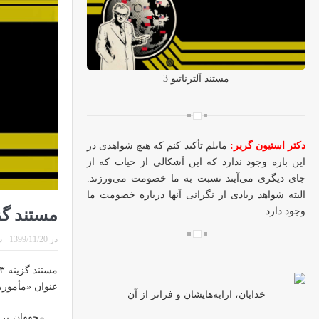
مستند آلترناتیو 3
دکتر استیون گریر:
مایلم تأکید کنم که هیچ شواهدی در
این باره وجود ندارد که این اَشکالی از حیات که از
جای دیگری می‌آیند نسبت به ما خصومت می‌ورزند.
البته شواهد زیادی از نگرانی آنها درباره خصومت ما
وجود دارد.
مستند گزینه ۳ (ve 3
در
1399/11/20
د
عنوان «مأموری
خدایان، ارابه‌هایشان و فراتر از آن