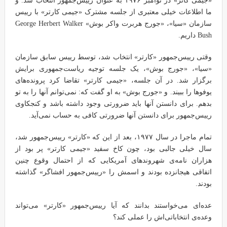
«جیمی کاتر» در نوامبر ۱۹۷۶ به عنوان رییس‌جمهور انتخاب شد. و
ما اطلاعات خیلی معتبری از جلسه مشترک «جیمی کارتر» با رییس
سازمان «سیا»، «جورج هربرت واکر بوش» George Herbert Walker
Bush داریم.
وقتی رییس‌جمهور «کارتر» انتخاب شد، توسط رییس سابق سازمان
«سیا»، «جورج بوش»، یک جلسه توجیه ریاست‌جمهوری برایش
برگزار شد. در آن جلسه، «جیمی کارتر» تقاضا کرد پرونده‌های
یوفوها را ببیند. و «جورج بوش» به او گفت که: نمی‌توانم آنها را به تو
بدهم. برای دانستن آنها باید ضرورتی وجود داشته باشد و کنجکاوی
رییس‌جمهور برای دانستن آنها ضرورتی کافی به حساب نمی‌آید.
تمام ماجرا در سال ۱۹۷۷، بعد از این که «کارتر» رییس‌جمهور شد،
سال خیلی جالبی بود، چون کاخ سفید «جیمی کارتر» پر بود از
هزاران نامه‌ی شهروندهای آمریکایی که از احتمال وقوع چنین
اتفاقی هیجانزده بودند و اسمش را «رییس‌جمهور افشاگر» گذاشته
بودند.
عده‌ای می‌خواستند بدانند که آیا رییس‌جمهور «کارتر» می‌تواند
وعده‌ی انتخاباتی‌اش را عملی کند؟