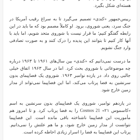
هسته‌ای شکل بگیرد.
رییس‌جمهور «کندی» تصمیم می‌گیرد تا به سراغ رقیب آمریکا در
جنگ سرد، یعنی شوروی، برود. او کاملاً مصمم بود که ما باید در این
رابطه گفتگو کنیم؛ ما قرار نیست با شوروی متحد شویم، اما باید با
آنها کار کنیم تا بتوانند این پدیده را درک کنند و به صورت تصادفی
وارد جنگ نشویم.
ما درست نمی‌دانیم که «کندی» بین سال‌های ۱۹۶۱ تا ۱۹۶۳ درباره
چه موضوعاتی با شوروی بحث کرد. اما در سال ۱۹۶۳ اتفاق خیلی
جالبی روی داد. در یازده نوامبر ۱۹۶۳. شوروی یک فضاپیمای بدون
سرنشین به فضا پرتاب می‌کند، اما این فضاپیما نمی‌تواند از مدار
زمین خارج شود.
در یازدهم نوامبر، شوروی یک فضاپیمای بدون سرنشین به اسم
«کاسموس ۲۱» Cosmos 21 را به فضا پرتاب کرد. و تا امروز هم
مأموریت این فضاپیما ناشناخته باقی مانده است. این فضاپیما
نتوانست از مدار زمین خارج شود، و ما هم علتش را نمی‌دانیم.
پرتاب این فضاپیما به فضا را اسرار زیادی احاطه کرده است.