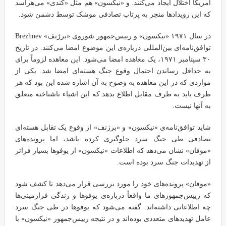
آمریکا اختلال ایجاد می‌کنند. و «نیکسون» هم مثل «کندی» می‌هراسد
که این رویدادها منجر به پرتاب تصادفی موشک توسط دشمن شود.
در سال ۱۹۷۱ «نیکسون» و رییس‌جمهور شوروی «برژنف» Brezhnev
توافق‌نامه‌ای بین‌المللی درباره‌ی این موضوع امضا می‌کنند. در تاریخ
۳۰ سپتامبر ۱۹۷۱، یک معاهده امضا می‌شود. این معاهده لزوماً برای
به حداقل رساندن احتمال وقوع جنگ هسته‌ای امضا شد. یکی از
مواردی که در این معاهده به وضوح به آن اشاره شده این بود که هر
طرف باید به طرف مقابل اطلاع بدهد که این اشیاء ناشناخته متعلق
به آنها نیست.
شاید توافق‌نامه‌ی «نیکسون» و «برژنف» از وقوع یک تقابل هسته‌ای
تصادفی طی جنگ سرد جلوگیری کرده باشد، اما پرونده‌های
«موفان» نشان می‌دهد که اطلاعات «نیکسون» از یوفوها بسیار فراتر
از تهدیدات جنگ سرد بوده است.
«موفان» پرونده‌های خود را مورد بررسی قرار می‌دهد تا کشف شود
که رییس‌جمهورهای ما واقعاً درباره‌ی یوفوها و زندگی فرازمینی‌ها
چه اطلاعاتی داشته‌اند. گفته می‌شود که یوفوها در طی جنگ سرد
عامل تهدیدهای متعددی بوده‌اند و در نتیجه رییس‌جمهور «نیکسون» با