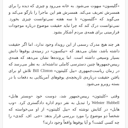
«گلیسون» مبهوت می‌شود. به خانه می‌رود و چیزی که دیده را برای
همسرش تعریف می‌کند. همسرش هم این ماجرا را بازگو می‌کند و
می‌گوید که «گلیسون» تا سه هفته نمی‌توانست چیزی بخورد.
نمی‌توانست درک کند که چرا نباید حقیقت موضوع درباره موجودات
فرازمینی برای همه‌ی مردم آشکار بشود.
هر چند هیچ مدرک رسمی از این رویداد وجود ندارد، اما اگر حقیقت
داشته باشد، نشان می‌دهد که «نیکسون» در زمینه‌ی یوفوها دانش
بسیار وسیعی داشته است. اما پرونده‌ها نشان می‌دهد که همه‌ی
رییس‌جمهورها چنین دسترسی کاملی نداشته‌اند. به نظر می‌رسد که
در زمان ریاست‌جمهوری «بیل کلینتون» Bill Clinton تلاش او برای
یافتن حقیقت درباره‌ی تاریخچه‌ی یوفوهای آمریکایی به دفعات با در
بسته روبرو می‌شود.
وقتی «کلینتون» رییس‌جمهور شد، دوست خود «وبستر هابل»
Webster Hubbell را تبدیل به نفر دوم اداره دادگستری کرد. «وب
هابل» در کتابش نوشته که «بیل کلینتون» از او می‌خواسته که
شخصاً دو موضوع را مورد بررسی قرار بدهد: «جی. اف. کندی» را
چه کسی کشت؟ و آیا یوفوها واقعاً وجود دارند؟