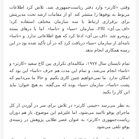
وقتی «کارتر» وارد دفتر ریاست‌جمهوری شد، تلاش کرد اطلاعات
مربوط به یوفوها را منتشر کند. او از مقامات ارشد تحت مدیریتش
برای برقراری ارتباط با سه سازمان مختلف استفاده کرد؛
«اف.بی.آی» FBI، سازمان «سیا» و «ناسا». اما با درهای بسته
روبه‌رو شد. «اف.بی.آی» ادعا کرد که هیچ اطلاعاتی ندارد. و «ناسا»
نامه‌ای از سازمان «سیا» دریافت کرد که در آن تأکید شده بود در این
زمینه همکاری انجام ندهد.
تمام تابستان سال ۱۹۷۷، مکالمه‌ای تکراری بین کاخ سفید «کارتر» و
«ناسا» انجام می‌شد، و تمام این مدت هم حرف «ناسا» این بود که
امکان ندارد. ما نمی‌خواهیم چنین کاری بکنیم. و حالا ما می‌دانیم که
پشت «ناسا»، سازمان «سیا» بوده که می‌گفته: به هیچ عنوان؛ نباید
این کار را بکنید.
به نظر می‌رسد «جیمی کارتر» در تلاش برای سر در آوردن از کل
ماجرای یوفو ناامید می‌شود، اما علیرغم این موضوع، باز هم دوران
ریاست‌جمهوری «کارتر» به عنوان عصر طلایی پژوهش در زمینه‌ی
یوفو تلقی می‌شود.