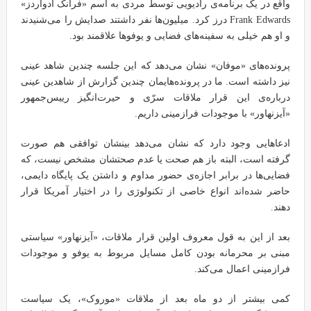
واقع در یک برنامه‌ی رادیویی توسط مردی به اسم «فرانک ادواردز»
Frank Edwards درز کرد. میلیون‌ها نفر داشتند صدایش را می‌شنیدند
و او هم خیلی به سفینه‌های فضایی و یوفوها علاقمند بود.
پرونده‌های «موفان» نشان می‌دهد که این جلسه چندین شاهد عینی
نیز داشته است. ما در پرونده‌هایمان چندین گزارش از شاهدین عینی
درباره‌ی این قرار ملاقات سرّی و حیرت‌انگیز رییس‌جمهور
«آیزنهاور» با موجودات فرازمینی داریم.
ادعاهایی وجود دارد که نشان می‌دهد بینشان توافقی هم صورت
گرفته است، البته باز هم صحت یا عدم صحتشان مشخص نیست، که
فضایی‌ها در برابر اجازه‌ی حضور مداوم و داشتن یک پایگاه دایمی،
حاضر شده‌اند انواع خاصی از تکنولوژی را در اختیار آمریکا قرار
دهند.
بعد از این به قول معروف اولین قرار ملاقات، «آیزنهاور» سیاستی
مبنی بر محرمانه بودن کامل مسایل مربوط به یوفو و موجودات
فرازمینی اعمال می‌کند.
کمی بیشتر از دو ماه بعد از ملاقات «موروک»، یک سیاست