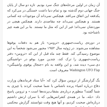
آن زمان در اولین مرحله‌های جنگ سرد بودیم. تازه دو سال از پایان
جنگ جهانی دوم گذشته بود و تمام دنیا داشت خستگی در می‌کرد که
یکدفعه این اتفاق می‌افتد. هیچکس نمی‌داند آن موجودات چه کسانی
هستند. و هیچکس نمی‌داند چه مقاصدی دارند. هیچکس هیچی در
موردشان نمی‌داند؛ غیر از این که مثل ما نیستند. بنا بر این همه چیز
ناشناخته بود.
در دوره‌ی ریاست‌جمهوری «ترومن» باز هم به دفعات یوفوها
مشاهده می‌شوند. در ژوئیه سال ۱۹۵۲ مجبور می‌شود شخصاً به این
موضوع رسیدگی کند. فقط چند ماه قبل از این که «ترومن» دفتر
ریاست‌جمهوری را ترک کند، چندین مورد یوفو در «واشینگتن
دی.سی» دیده شد، و این واقعه به نام «جنجال یوفوی واشینگتن»
Washington UFO Flap معروف است.
یگ گزارشگر از ترومن سؤال کرد که: «آیا ستاد فرماندهان وزارت
دفاع درباره اشیاء پرنده ناشناس با شما صحبت کردند یا چیزی به
شما گفتند؟ منظورم درباره‌ی بشقاب‌پرنده‌ها است.» و ترومن پاسخ
داد: «بله، ما در همه‌ی کنفرانس‌هایی که با سران ارتش داشتیم
درباره‌اش صحبت کردیم، و آنها هیچ وقت نتوانستند گزارش محکمی