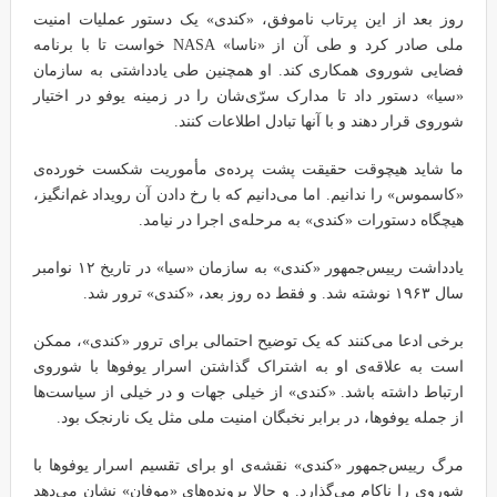
روز بعد از این پرتاب ناموفق، «کندی» یک دستور عملیات امنیت
ملی صادر کرد و طی آن از «ناسا» NASA خواست تا با برنامه
فضایی شوروی همکاری کند. او همچنین طی یادداشتی به سازمان
«سیا» دستور داد تا مدارک سرّی‌شان را در زمینه یوفو در اختیار
شوروی قرار دهند و با آنها تبادل اطلاعات کنند.
ما شاید هیچوقت حقیقت پشت پرده‌ی مأموریت شکست خورده‌ی
«کاسموس» را ندانیم. اما می‌دانیم که با رخ دادن آن رویداد غم‌انگیز،
هیچگاه دستورات «کندی» به مرحله‌ی اجرا در نیامد.
یادداشت رییس‌جمهور «کندی» به سازمان «سیا» در تاریخ ۱۲ نوامبر
سال ۱۹۶۳ نوشته شد. و فقط ده روز بعد، «کندی» ترور شد.
برخی ادعا می‌کنند که یک توضیح احتمالی برای ترور «کندی»، ممکن
است به علاقه‌ی او به اشتراک گذاشتن اسرار یوفوها با شوروی
ارتباط داشته باشد. «کندی» از خیلی جهات و در خیلی از سیاست‌ها
از جمله یوفوها، در برابر نخبگان امنیت ملی مثل یک نارنجک بود.
مرگ رییس‌جمهور «کندی» نقشه‌ی او برای تقسیم اسرار یوفوها با
شوروی را ناکام می‌گذارد. و حالا پرونده‌های «موفان» نشان می‌دهد