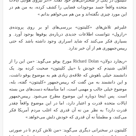
کلینتون در یکی از سخنرانی‌های خود گفت: «اگر نیروی هوایی ایالات
متحده واقعاً جسد موجودات فضایی را کشف کرده، به من هم در
این مورد چیزی نگفته‌اند و من هم می‌خواهم بدانم.»
علیرغم تلاش‌های «کلینتون» بررسی‌های او بر روی پرونده‌ی
«رازول» نتوانست اطلاعات جدیدی درباره‌ی یوفوها بوجود آورد. و
بسیاری فکر می‌کنند که شاید اسراری وجود داشته باشد که حتی
رییس‌جمهوری هم از آن خبر ندارد.
«ریچارد دولان» Richard Dolan مورخ یوفو می‌گوید: «من این را از
آقایی شنیدم که خودش با «بیل کلینتون» صحبت کرده بود. یک
دانشمند خیلی باهوش که علاقه‌ی زیادی هم به موضوع یوفو داشت،
و این دانشمند به من گفت که رییس‌جمهور «کلینتون» گفته، بله،
موضوع خیلی جالب و مهمی است، اما متأسفانه دست‌های من بسته
است. پس اینجا دوباره این موضوع مطرح می‌شود. رییس‌جمهور
ایالات متحده قدرت و اعتبار دارد، اما در این موضوع واقعاً چقدر
قدرت دارد؟ به نظر من نه آن قدری که اغلب مردم آمریکا فکر
می‌کنند، و مطمئناً نه آن قدری که خودش دلش می‌خواهد.»
کلینتون در سخنرانی دیگری می‌گوید: «من تلاش کردم تا در صورتی