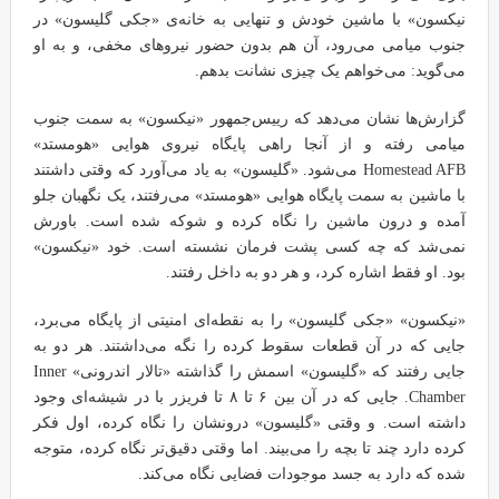
نیکسون» با ماشین خودش و تنهایی به خانه‌ی «جکی گلیسون» در
جنوب میامی می‌رود، آن هم بدون حضور نیروهای مخفی، و به او
می‌گوید: می‌خواهم یک چیزی نشانت بدهم.
گزارش‌ها نشان می‌دهد که رییس‌جمهور «نیکسون» به سمت جنوب
میامی رفته و از آنجا راهی پایگاه نیروی هوایی «هومستد»
Homestead AFB می‌شود. «گلیسون» به یاد می‌آورد که وقتی داشتند
با ماشین به سمت پایگاه هوایی «هومستد» می‌رفتند، یک نگهبان جلو
آمده و درون ماشین را نگاه کرده و شوکه شده است. باورش
نمی‌شد که چه کسی پشت فرمان نشسته است. خود «نیکسون»
بود. او فقط اشاره کرد، و هر دو به داخل رفتند.
«نیکسون» «جکی گلیسون» را به نقطه‌ای امنیتی از پایگاه می‌برد،
جایی که در آن قطعات سقوط کرده را نگه می‌داشتند. هر دو به
جایی رفتند که «گلیسون» اسمش را گذاشته «تالار اندرونی» Inner
Chamber. جایی که در آن بین ۶ تا ۸ تا فریزر با در شیشه‌ای وجود
داشته است. و وقتی «گلیسون» درونشان را نگاه کرده، اول فکر
کرده دارد چند تا بچه را می‌بیند. اما وقتی دقیق‌تر نگاه کرده، متوجه
شده که دارد به جسد موجودات فضایی نگاه می‌کند.