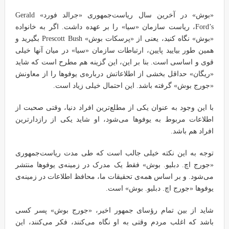
«بوش» در آخرین سال ریاست‌جمهوری «جرالد فورد» Gerald
Ford’s، ریاست سازمان «سیا» را بر عهده داشت. اگر به خانواده
«بوش» نگاه کنید، یعنی از «پرسکات بوش» Prescott Bush بگیرید و
همین طور بیایید پایین، ارتباطات سازمان «سیا» در میان آنها خیلی
قوی و اساسی است. بنا بر این، این گزینه هم مطرح است که شاید
«ریگان» حداقل بخشی از اطلاعاتش درباره‌ی یوفوها را از معاونش
«جورج بوش» گرفته باشد. این احتمال خیلی زیاد است.
با این وجود به عنوان یکی از مطلع‌ترین افراد دنیا، وقتی صحبت از
اطلاعات مربوط به یوفوها می‌شود، او شاید یکی از رازدارترین
افراد هم باشد.
توجه به این نکته خیلی جالب است که طی مدت ریاست‌جمهوری
«جورج اچ. دبلیو. بوش» فقط یک مدرک در زمینه‌ی یوفوها منتشر
می‌شود. و بر اساس همه‌ی تحقیقات ما، محافظ اطلاعات در زمینه‌ی
یوفوها «جورج اچ. دبلیو. بوش» است.
شاید از بین تمام رؤسای جمهور اخیر، «جورج بوش» پسر کسی
باشد که اغلب مردم وقتی به او نگاه می‌کنند، فکر می‌کنند، این