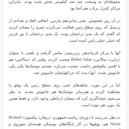
محوطه‌ای به وسعت چند صد کیلومتر پخش شده بودند. بنابراین
مراکز کنترل پرتاب هم آنجا بود.
در آن روز بخصوص، یعنی شانزدهم مارس، اتفاقی افتاد و تعدادی از
پرسنل که روی سطح زمین فعالیت می‌کردند چیزی را مشاده کردند
که گفتند که یک شئ درخشان بوده، یک شئ درخشان با نور قرمز
که خیلی خیلی پایین آمده است.
آنها با مرکز فرماندهی زیرزمینی تماس گرفتند و تلفنی با ستوان
«رابرت سالاس» Robert Salas صحبت کردند. وقتی که «سالاس» هم
با افسر مافوقش داشت صحبت می‌کرد، همه‌ی موشک‌ها یکی یکی
خاموش شدند. آنها دیدند که چراغهایشان خاموش شد.
اما در این مورد، شاهدهای عینی روی سطح زمین یک یوفو را
مشاهده کردند و همزمان موشک‌ها هم خاموش شدند. به نظر
می‌شود نتیجه‌گیری کرد که بینشان ارتباطی وجود دارد. و فقط همین
یک مورد هم نبوده است.
به نظر می‌رسد تا دوره‌ی ریاست‌جمهوری «ریچارد نیکسون» Richard
Nixon هم، یوفوها در کار پایگاه‌های موشکی هسته‌ای شوروی و