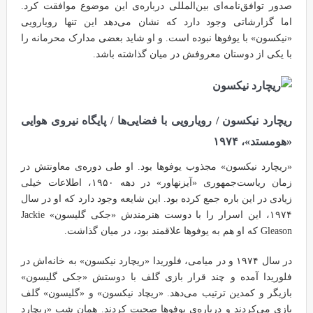
صدور توافق‌نامه‌ای بین‌المللی درباره‌ی این موضوع موافقت کرد.
اما گزارشاتی وجود دارد که نشان می‌دهد این تنها رویارویی
«نیکسون» با یوفوها نبوده است. و او شاید بعضی مدارک محرمانه را
با یکی از دوستان معروفش در میان گذاشته باشد.
ریچارد نیکسون / رویارویی با فضایی‌ها / پایگاه نیروی هوایی
«هومستد»، ۱۹۷۴
«ریچارد نیکسون» مجذوب یوفوها بود. او طی دوره‌ی معاونتش در
زمان ریاست‌جمهوری «آیزنهاور» در دهه ۱۹۵۰، اطلاعات خیلی
زیادی در این باره جمع کرده بود. این شایعه وجود دارد که او در سال
۱۹۷۴، این اسرار را با دوست هنرمندش «جکی گلیسون» Jackie
Gleason که او هم به یوفوها علاقمند بود، در میان گذاشت.
در سال ۱۹۷۴ و در میامی، فلوریدا «ریچارد نیکسون» به خانه‌اش در
فلوریدا آمده و چند قرار بازی گلف با دوستش «جکی گلیسون»
بازیگر و کمدین ترتیب می‌دهد. «ریچاد نیکسون» و «گلیسون» گلف
بازی می‌کردند و درباره‌ی یوفوها صحبت کردند. همان شب «ریچارد