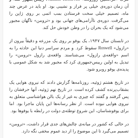
آن زمان دوره‌ی خیلی پر فراز و نشیبی بود. او باید در عرض چند
ماه، تصمیم خیلی سخت فرستادن بمب اتمی بر روی ژاپن را
می‌گرفت. دوره‌ی ناآرامی‌های جهانی بود و «ترومن» ناگهان مجبور
می‌شود که یک بحران را در وطن خودش حل کند.
در تابستان سال ۱۹۴۷، یک یوفو بر روی یک مزرعه و دقیقاً بیرون از
«رازول» Roswell سقوط کرد. و مردم سراسر دنیا این حادثه را به
اسم «واقعه‌ی رازول» می‌شناسند. واقعه‌ی رازول «ترومن» را
تبدیل به اولین رییس‌جمهوری کرد که مجبور شد به شکل عمومی با
پدیده‌ی یوفو روبرو شود.
در تاریخ هشتم ژوئیه، روزنامه‌ها گزارش دادند که نیروی هوایی یک
بشقاب‌پرنده کشف کرده است. در تاریخ نهم ژوئیه، آنها حرفشان را
پس گرفتند و گفتند که چیزی به غیر از یک بالن هواشناسی متعلق به
نیروی هوایی نبوده است. از نظر رسانه‌ها این پایان ماجرا بود. اما
برای یوفوشناسان، این شروع توطئه‌ی دولت در رابطه با یوفوها بود.
در حالی که کشور در میانه‌ی چالش‌های جدی قرار داشت، «ترومن»
تصمیم می‌گیرد تا این موضوع را از دید عموم مخفی نگه دارد.