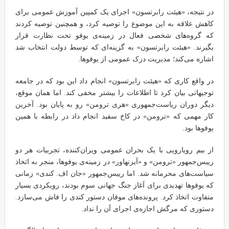
در نتیجه، «هیئت رابرتسون» اجرای یک کمپین آموزش عمومی برای
کاهش علاقه به این موضوع را توصیه کرد، و همچنین توصیه کردند
که گروه‌های شخصی فعال در زمینه‌ی یوفو تحت نظارت قرار
بگیرند. «هیئت رابرتسون» به گزینه‌ای که توسط دولت انتخاب شد
اشاره می‌کند؛ مدیریت درک عمومی از یوفوها.
در واقع کاری که «هیئت رابرتسون» انجام داد این بود که در جامعه
توجیهاتی بیان کرد تا اطلاعات را بیشتر مخفی کند. اما همان موقع،
دیگر دوران ریاست‌جمهوری «هری ترومن» رو به پایان بود. آخرین
کار مهمی که «ترومن» در کاخ سفید انجام داد در رابطه با همین
یوفوها بود.
از بیم رویارویی با یک بحران عمومی ویران‌کننده، تجربیات هر دو
رییس‌جمهور «ترومن» و «آیزنهاور» در زمینه‌ی یوفوها، منجر به اتخاذ
سیاست‌های محرمانه شد. اما رییس‌جمهور «جان اف. کندی» زمانی
که یوفوها تهدیدی برای آغاز جنگ جهانی سوم بودند، رویکردی بسیار
متفاوت اتخاذ کرد. پرونده‌های موفان دستور کندی را فاش می‌سازد.
دستوری که مرگش اجازه‌ی اجرای آن را نداد.