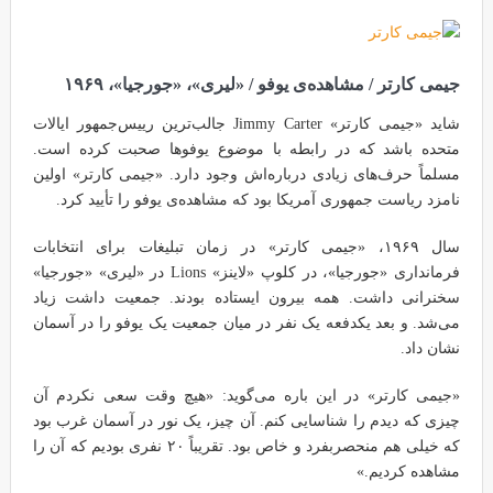
جیمی کارتر / مشاهده‌ی یوفو / «لیری»، «جورجیا»، ۱۹۶۹
شاید «جیمی کارتر» Jimmy Carter جالب‌ترین رییس‌جمهور ایالات
متحده باشد که در رابطه با موضوع یوفوها صحبت کرده است.
مسلماً حرف‌های زیادی درباره‌اش وجود دارد. «جیمی کارتر» اولین
نامزد ریاست جمهوری آمریکا بود که مشاهده‌ی یوفو را تأیید کرد.
سال ۱۹۶۹، «جیمی کارتر» در زمان تبلیغات برای انتخابات
فرمانداری «جورجیا»، در کلوپ «لاینز» Lions در «لیری» «جورجیا»
سخنرانی داشت. همه بیرون ایستاده بودند. جمعیت داشت زیاد
می‌شد. و بعد یکدفعه یک نفر در میان جمعیت یک یوفو را در آسمان
نشان داد.
«جیمی کارتر» در این باره می‌گوید: «هیچ وقت سعی نکردم آن
چیزی که دیدم را شناسایی کنم. آن چیز، یک نور در آسمان غرب بود
که خیلی هم منحصربفرد و خاص بود. تقریباً ۲۰ نفری بودیم که آن را
مشاهده کردیم.»