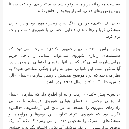
سیاست محرمانه در زمینه یوفو باشد. شاید تجربه‌ی او باعث شد تا
رییس‌جمهورهای فعلی، اسرار یوفوها را فاش نکنند.
«جان اف. کندی» در اوج جنگ سرد رییس‌جمهور بود و در بحران
موشکی کوبا و رقابت‌های فضایی، حسابی با شوروی دست و پنجه
نرم کرد.
پنجم نوامبر ۱۹۶۱، رییس‌جمهور «کندی» متوجه می‌شود که
سیستم‌های راداری شوروی نمی‌تواند اشیایی را داخل حریم
هوایی‌شان شناسایی کند که بین آنها یوفوهای احتمالی نیز وجود دارد.
آیا ممکن است این ناتوانی منجر به وقوع جنگی تصادفی شود؟ به
نظر می‌رسد که این، موضوع صحبتش با رییس سازمان «سیا»، «آلن
دالس» Allen Dulles در سال ۱۹۶۱ بوده باشد.
«دالس» پیش «کندی» رفت و به او اطلاع داد که سازمان «سیا»
ابزارهایی مخفی به فضای هوایی شوروی فرستاده تا توانایی
رادارهای شوروی را بسنجد. بنا بر نتایج این آزمایش‌ها، «دالس»
نگران بود که شوروی نتواند تفاوت بین یوفوها و هواپیماها و
موشک‌های بالستیک را تشخیص دهد. او می‌ترسید که نکند آنها یک
یوفوی فرازمینی را با یک موشک آمریکایی اشتباه بگیرند و حمله‌ی