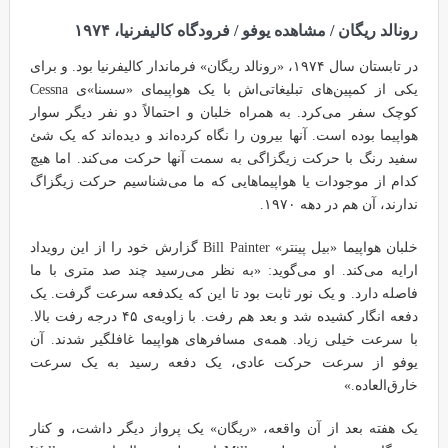
رونالد ریگان / مشاهده یوفو / فرودگاه کالیفرنیا، ۱۹۷۴
در تابستان سال ۱۹۷۴، «رونالد ریگان» فرماندار کالیفرنیا بود. و برای
یکی از کمپین‌های تبلیغاتی‌اش با یک هواپیمای «سسنا»ی Cessna
کوچک سفر می‌کرد. به همراه خلبان و احتمالاً دو نفر دیگر سوار
هواپیما بوده است. آنها بیرون را نگاه کرده‌اند و دیده‌اند که یک شئ
سفید رنگ با حرکت زیگزاگی به سمت آنها حرکت می‌کند. اما هیچ
کدام از موجودات یا هواپیماهایی که ما می‌شناسیم حرکت زیگزاگ
ندارند، آن هم در دهه ۱۹۷۰.
خلبان هواپیما «بیل پینتر» Bill Painter گزارش خود را از این رویداد
ارایه می‌کند. او می‌گوید: «به نظر می‌رسید چند صد متری با ما
فاصله دارد. و یک نور ثابت بود تا این که یکدفعه سرعت گرفت. یک
دفعه انگار کشیده شد و بعد هم رفت. با زاویه‌ی ۴۵ درجه رفت بالا.
با سرعت خیلی زیاد. همه‌ی مسافرهای هواپیما غافلگیر شدند. آن
یوفو از سرعت حرکت عادی، یک دفعه رسید به یک سرعت
خارق‌العاده.»
یک هفته بعد از آن واقعه، «ریگان» یک پرواز دیگر داشت، و کنار