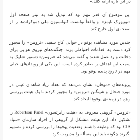
در این باره ارایه کنند.»
این موضوع آن قدر مهم بود که تبدیل شد به تیتر صفحه اول
«نیویورک تایمز». و واقعاً توانست کنوانسیون ملی دموکرات‌ها را از
صفحه‌ی اول خارج کند.
چندین مورد مشاهده یوفو در حوالی کاخ سفید، «ترومن» را مجبور
کرد دست به اقدامات احتیاطی بزند. جنگنده‌های نیروی هوایی برای
دخالت وارد عمل شدند و گفته می‌شد که «ترومن» دستور شلیک به
سمت این اهداف را صادر کرده است. این یکی از رویدادهای خیلی
مهم در تاریخ پدیده یوفو بود.
پرونده‌های «موفان» نشان می‌دهد که تعداد زیاد شاهدان عینی در
مورد جنجال واشینگتن «ترومن» را مجبور کردند تا یک هیئت بررسی
ویژه در زمینه‌ی یوفوها ایجاد کند.
«ترومن» گروهی معروف به «هیئت رابرتسون» Robertson Panel را
تشکیل داد. این هیئت متشکل از گروهی از افراد سازمان «سیا»
CIA بود که وظیفه داشتند وضعیت یوفوها را بررسی کرده و تصمیم
بگیرند چگونه باید این مسأله را مدیریت کرد.