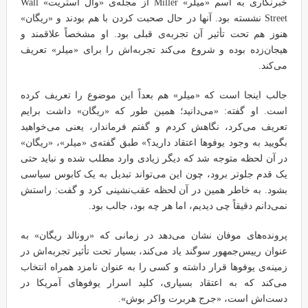
خبرنگاری به اسم «میلر» Miller از مجله‌ی «وال استریت» Wall
Street نشسته بود. آنها در حال صحبت کردن با هم بودند و «ریگان»
هنوز هم تحت تأثیر آن تجربه‌ی قبلی بود. او مشخصاً علاقمند و
هیجان‌زده بوده و شروع می‌کند تجربه‌اش را برای «میلر» تعریف
می‌کند.
جالب اینجا است که «میلر» هم بعداً این موضوع را تعریف کرده
است. او گفته: «می‌دانید؛ همین طور که «ریگان» داشت برایم
تعریف می‌کرد، نگاهش کردم و گفتم فرماندار، یعنی می‌خواهید
بگویید به وجود یوفوها اعتقاد دارید؟» طبق گفته‌ی «میلر»، «ریگان»
در آن لحظه متوجه شد که دیگر زیادی وارد مطلب شده و نباید حتی
یک قدم جلوتر برود، چون این می‌تواند تبدیل به یک کابوس سیاسی
بشود. به خاطر همین در آن لحظه عقب‌نشینی کرد و گفت: راستش
نمی‌دانم دقیقاً چی دیدیم، اما هر چه بود، جالب بود.
پرونده‌های موفان نشان می‌دهد در زمانی که «رونالد ریگان» به
عنوان رییس‌جمهور سوگند یاد می‌کند، بسیار تحت تأثیر تجربه‌اش در
زمینه‌ی یوفوها قرار داشته و کسی را به عنوان نامزد همراه انتخاب
می‌کند که به اعتقاد بسیاری، کلید اسرار یوفوهای آمریکا در
دست‌اش است، «جرج هربرت واکر بوش».