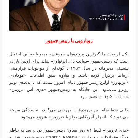
رویارویی با رییس‌جمهور
یکی از بحث‌برانگیزترین پرونده‌های «موفان» مربوط به این احتمال
است که رییس‌جمهور «دوایت دی. آیزنهاور» شاید برای اولین بار در
نشستی محرمانه در سال ۱۹۵۴ با گونه‌ای از موجودات فرازمینی
ارتباط برقرار کرده باشد. و بعلاوه طبق اطلاعات «موفان»،
«آیزنهاور» اولین رییس‌جمهور دنیای امروز نیست که با پدیده‌ی یوفو
روبرو می‌شود. این جایگاه به رییس‌جمهور «هری اس. ترومن»
Harry S. Truman تعلق دارد.
وقتی شما تمام این پرونده‌ها را بررسی می‌کنید، به سادگی متوجه
می‌شوید که اسرار آمریکایی یوفو با «ترومن» شروع می‌شود.
«هری ترومن» فقط ۸۲ روز معاون رییس‌جمهور بود و بعد به خاطر
مرگ «فرانکلین روزولت» Franklin Roosevelt رییس‌جمهور شد. و