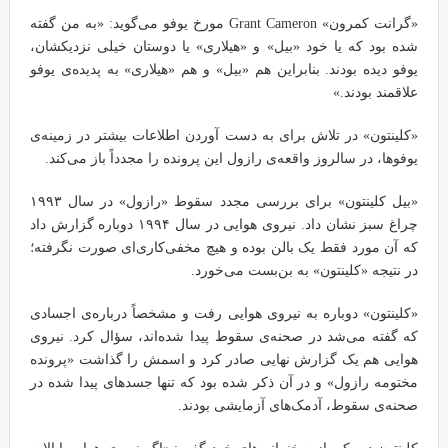
«گرانت کمرون» Grant Cameron مورخ یوفو می‌گوید: «به من گفته
شده بود که یا خود «بیل» و «هیلاری» یا دوستان خیلی نزدیکشان،
یوفو دیده بودند. بنابراین هم «بیل» و هم «هیلاری» به پدیده‌ی یوفو
علاقمند بودند.»
«کلینتون» در تلاش برای به دست آوردن اطلاعات بیشتر در زمینه‌ی
یوفوها، در سالروز واقعه‌ی رازول این پرونده را مجدداً باز می‌کند.
«بیل کلینتون» برای بررسی مجدد سقوط «رازول» در سال ۱۹۹۳
چراغ سبز نشان داد. نیروی هوایی در سال ۱۹۹۴ دوباره گزارش داد
که آن مورد فقط یک بالن بوده و هیچ مخفی‌کاری‌ای صورت نگرفته؛
در نتیجه «کلینتون» به بن‌بست می‌خورد.
«کلینتون» دوباره به نیروی هوایی رفت و مشخصاً درباره‌ی اجسادی
که گفته می‌شد در صحنه‌ی سقوط پیدا شده‌اند، سؤال کرد. نیروی
هوایی هم یک گزارش نهایی صادر کرد و اسمش را گذاشت «پرونده
مختومه رازول» و در آن ذکر شده بود که تنها جسدهای پیدا شده در
صحنه‌ی سقوط، آدمک‌های آزمایشی بودند.