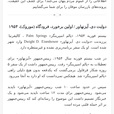
اطلاعاتی را از عموم مردم پنهان می‌کنند؟ برای کشف این حقیقت،
پرونده‌های بازرسان موفان را برای شما می‌گشاییم.
دوایت دی. آیزنهاور /
اولین برخورد، فرودگاه (موروک)، ۱۹۵۴
بیستم فوریه ۱۹۵۴، «پالم اسپرینگز» Palm Springs ، کالیفرنیا.
پرزیدنت «دوایت دی. آیزنهاور» Dwight D. Eisenhower وارد شهر
شده است. او یک سفر برنامه‌ریزی نشده و غیرمنتظره دارد.
در شب بیستم فوریه سال ۱۹۵۴، رییس‌جمهور «آیزنهاور» برای
تعطیلات به «پالم اسپرینگز» رفت. رییس‌جمهور داشت از یک سفر ۵
روزه شکار قرقاول برمی‌گشت که یکدفعه بدون هیچ دلیلی راهی
«پالم اسپرینگز» شد. هیچکس نمی‌دانست که او دارد به آنجا می‌رود.
سپس در حدود ساعت ۱۰ شب رییس‌جمهور «آیزنهاور» ناپدید
می‌شود. رییس‌جمهور برای مدت ۱۲ ساعت ناپدید می‌شود و یک
خبرنگار تصمیم داشت این موضوع را رسانه‌ای کند که رییس‌جمهور
بر اثر حمله قلبی مرده است.