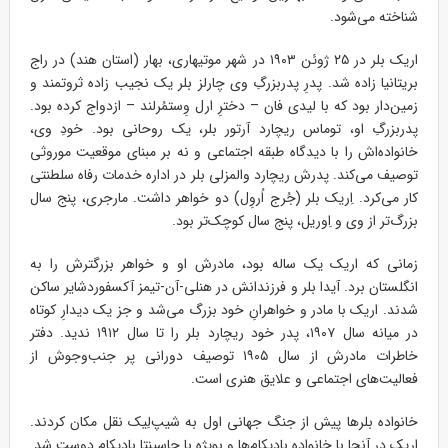
شناخته می‌شود.
اریک بلر در ۲۵ ژوئن ۱۹۰۳ در شهر موتیهاری، بهار (استان هند) در راج
بریتانیا زاده شد. پدرِ پدربزرگِ وی چارلز بلر یک نجیب زاده ثروتمند و
زمین‌دار بود که با لیدی فان – دخترِ ارل وِستمُرلند – ازدواج کرده بود.
پدربزرگِ او، توماس ریچارد آرتور بلر، یک روحانی بود. خودِ وی،
خانواده‌اش را با دیدگاه طبقه اجتماعی و نه بر مبنای موقعیت موروثی
توصیف می‌کند. پدرش ریچارد والمزلی بلر در اداره خدمات رفاه سلطنتی
کار می‌کرد. اِریک بلر (جُرج اُروِل) دو خواهر داشت. مارجری، پنج سال
بزرگ‌تر از وی و اِوریل، پنج سال کوچک‌تر بود.
زمانی که اریک یک ساله بود، مادرش او و خواهر بزرگترش را به
انگلستان برد. آیدا بلر و فرزندانش در هنلی-آن-تیمز آکسفوردشایر ساکن
شدند. اریک با مادر و خواهرانِ خود بزرگ می‌شد و جز یک دیدارِ کوتاه
در میانه سال ۱۹۰۷، پدر خود ریچارد بلر را تا سال ۱۹۱۲ ندید. دفتر
خاطرات مادرش از سال ۱۹۰۵ توصیف دورانی پر جنب‌وجوش از
فعالیت‌های اجتماعی و علایق هنری است.
خانواده بلرها پیش از جنگ جهانی اول به شیپ‌لِیک نقل مکان کردند.
اریک در آنجا با خانواده بادیکام‌ها و بویژه با جاسینتا بادیکام دوست شد.