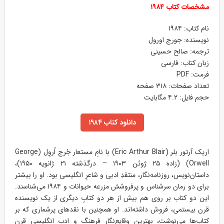
مشخصات کتاب ۱۹۸۴
نام کتاب: ۱۹۸۴
نویسنده: جورج اورول
ترجمه: صالح حسینی
زبان کتاب: فارسی
فرمت: PDF
تعداد صفحات: ۳۱۸ صفحه
حجم فایل: ۴.۲ مگابایت
دانلود کتاب ۱۹۸۴
اریک آرتور بلر (Eric Arthur Blair) با نامِ مستعار جُرج اُروِل (George
Orwell) (زاده ۲۵ ژوئن ۱۹۰۳ – درگذشته ۲۱ ژانویه ۱۹۵۰)،
داستان‌نویس، روزنامه‌نگار، منتقدِ ادبی و شاعرِ انگلیسی بود. او را بیشتر
برای دو رمان سرشناس و پرفروشش مزرعه حیوانات و ۱۹۸۴ می‌شناسند.
این دو کتاب بر روی هم بیش از هر دو کتابِ دیگری از یک نویسنده
قرن بیستمی، فروش داشته‌اند. او همچنین با نقدهای پرشماری که بر
کتاب‌ها می‌نوشت، بهترین وقایع‌نگار فرهنگ و ادب انگلیسی قرن