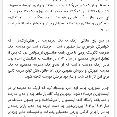
جاسینتا و اریک شعر می‌گفتند و می‌نوشتند و رؤیای نویسنده معروف
شدن را داشتند. اریک گفته بود ممکن است روزی یک کتاب در سبک
اچ. جی. ولز و آرمانشهری بنویسد. درین هنگام، او از تیراندازی،
ماهیگیری و تماشای پرنده‌ها با همراهی برادر و خواهر جاسینتا هم لذت
می‌برد.
در سن پنج سالگی، اریک به یک دِیرمدرسه در هِنلی‌آن‌تِیمز – که
خواهرش مارجوری نیز حضور داشت – فرستاده شد. این مدرسه، یک
صومعه کاتولیک رومی با یاری راهبه فرانسوی اورسولاین بود که پس از
تعلیق آموزش مذهبی در سال ۱۹۰۳ در فرانسه به انگلستان آمده بود.
مادر اریک دوست داشت که او بجای یک مدرسه مذهبی، به یک
مدرسه آموزش و پرورش عمومی برود اما خانواده‌اش توان هزینه کافی
برای این کار را نداشت و نیاز بود برایش بورسیه گرفته شود.
چارلز لیموزین، برادر آیدا بلر، پیشنهاد کرد که اریک به مدرسه‌ای در
ایست‌بورن فرستاده شود. لیموزین یک گلف‌باز ماهر بود و مدیر مدرسه
و مسابقات باشگاه گلف ایستبورن را می‌شناخت و در چندین مسابقه در
سال ۱۹۰۳ و ۱۹۰۴ پیروزی‌هایی به دست آورده بود. مدیر یاری رساندن
به بلر را برای گرفتن بورس تحصیلی پذیرفت و تمهیدات مالی ویژه‌ای