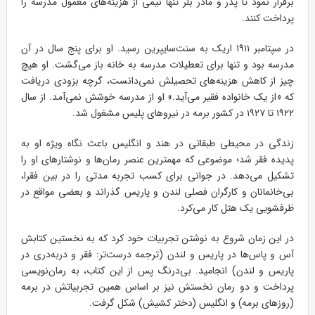
برقرار نمود تا پدر و مادر بلر تنها نیمی از هزینه‌های معمول مدرسه را
پرداخت کنند.
در سپتامبر ۱۹۱۱ اریک به سنت‌سایپرین رسید. او برای پنج سال در آن
مدرسه بود و تنها برای تعطیلات مدرسه به خانه باز می‌گشت. او هیچ
چیز از کاهش هزینه‌های تحصیلش نمی‌دانست، گرچه بزودی دریافت
که «از یک خانواده فقیر می‌آید.» او از مدرسه خوشش نمی‌آمد. از سال
۱۹۲۲ تا ۱۹۲۷ در کشور برمه در نیروهای پلیس مشغول شد.
زندگی در محیطی طبقاتی در هند و انگلیس باعث نگاه ویژه او به
پدیده فقر شد؛ موضوعی که مهمترین عنصر رمان‌ها و نوشتارهای او را
تشکیل می‌دهد. در جوانی برای کسب تجربه مدتی را در بین فقرا،
بی‌خانمانان و کارگران فصلی لندن و پاریس گذراند و بعضی مواقع در
ظرفشویی یک هتل کار می‌کرد.
در این زمان شروع به نوشتن تجربیات خود کرد که به نخستین کتابش
آس و پاس‌ها در پاریس و لندن (ترجمه درست‌تر: فقر و دربه‌دری در
پاریس و لندن) انجامید. بی‌درنگ پس از این کتاب، به رمان‌نویسی
پرداخت و دو رمان نخستش نیز بر اساس همین تجربیاتش در برمه
(روزهای برمه) و انگلیس (دختر کشیش) شکل گرفت.