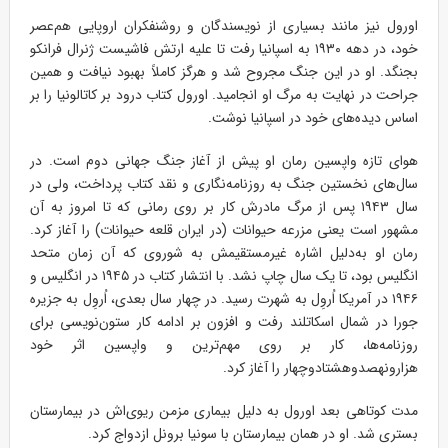
اورول نیز مانند بسیاری از نویسندگان و روشنفکران اروپایی هم‌عصر
خود، در دهه ۱۹۳۰ به اسپانیا رفت تا علیه ارتش فاشیست ژنرال فرانکو
بجنگد. او در این جنگ مجروح شد و هرگز کاملاً بهبود نیافت و همین
جراحت در نهایت به مرگ او انجامید. اورول کتاب درود بر کاتالونیا را بر
اساس دیده‌های خود در اسپانیا نوشت.
هوای تازه واپسین رمان او پیش از آغاز جنگ جهانی دوم است. در
سال‌های نخستین جنگ به روزنامه‌نگاری و نقد کتاب پرداخت، ولی در
سال ۱۹۴۳ پس از مرگ مادرش کار بر روی رمانی که تا امروز به آن
مشهور است یعنی مزرعه حیوانات (در ایران قلعه حیوانات) را آغاز کرد.
رمان او به‌دلیل اشاره غیرمستقیمش به شوروی که آن زمان متحد
انگلیس بود، تا یک سال چاپ نشد. با انتشار کتاب در ۱۹۴۵ در انگلیس و
۱۹۴۶ در آمریکا اُروِل به شهرت رسید. در چهار سال بعدی، اُروِل به جزیره
جورا در شمال اسکاتلند رفت و افزون بر ادامه کار ستون‌نویسی برای
روزنامه‌ها، کار بر روی مهم‌ترین و واپسین اثر خود
هزارونهصدوهشتادوچهار را آغاز کرد.
مدت کوتاهی بعد اورول به دلیل بیماری مزمن ریوی‌اش در بیمارستان
بستری شد. او در همان بیمارستان با سونیا برونل ازدواج کرد.