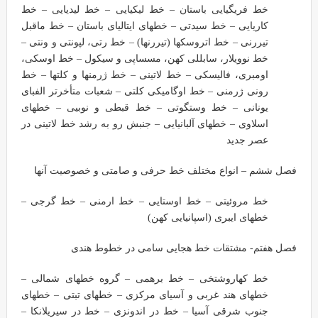
خط فریگیایی باستان – خط لیکیایی – خط لیدیایی – خط
کاریایی – خط سیدتی – خطهای ایتالیای باستان – خط ماقبل
تیررنی – خط اتروسکها (تیررنها) – خط رتی، لپونتی و ونتی –
خط نوویلار، سابللی کهن، مسساپی و سیکول – خط اوسکی،
اومبری، فالیسکی – خط لاتینی – خط ژرمنها و کلتها – خط
رونی ژرمنی – خط اوگامیکی کلتی – شعبات متأخرتر الفبای
یونانی – خط وستگوتی – خط قبطی و نوبیی – خطهای
اسلاوی – خطهای آلبانیایی – جنبش رو به رشد خط لاتینی در
عصر جدید
فصل ششم – انواع مختلف خط حرفی و صامتی و خصوصیت آنها
خط مروئیتی – خط اوستایی – خط ارمنی – خط گرجی –
خطهای ایبری (اسپانیایی کهن)
فصل هفتم- مشتقات خط هجایی سامی در خطوط هندی
خط کهاروشتخی – خط برهمی – گروه خطهای شمالی –
خطهای هند غربی و آسیای مرکزی – خطهای تبتی – خطهای
جنوب شرقی آسیا – خط در اندونزی – خط در سیریلانکا –