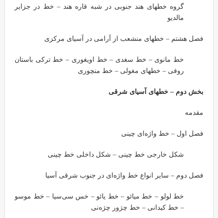
گروه خطهای هند جنوبی در شبه قاره هند – خط در جزایر
مالدیو
فصل هشتم – خطهای منشعب از آرامی در آسیای مرکزی
خط مانوی – خط سغدی – خط اویغوری – خط ترکی باستان
روفی – خطهای مغولی – خط منچوری
بخش دوم – خطهای آسیای شرقی
مقدمه
فصل اول – خط واژه‌ای چینی
شکل خارجی خط چینی – شکل داخلی خط چینی
فصل دوم – سایر انواع خط واژه‌ای در جنوب شرقی آسیا
خط لولو – خط میائو – خط یائو – خس سی‌سیا – خط موسو
– خط کیدانی – خط چژور چژه‌نی