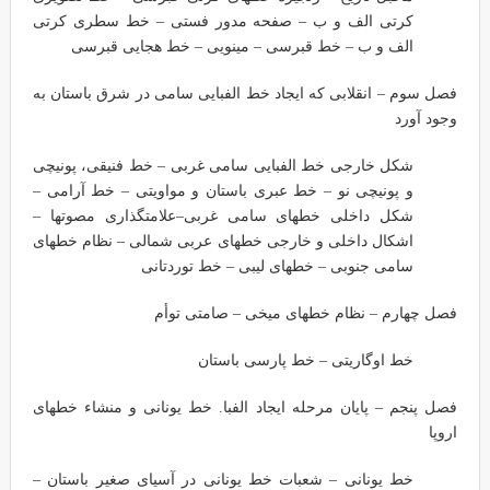
کرتی الف و ب – صفحه مدور فستی – خط سطری کرتی
الف و ب – خط قبرسی – مینویی – خط هجایی قبرسی
فصل سوم – انقلابی که ایجاد خط الفبایی سامی در شرق باستان به
وجود آورد
شکل خارجی خط الفبایی سامی غربی – خط فنیقی، پونیچی
و پونیچی نو – خط عبری باستان و مواویتی – خط آرامی –
شکل داخلی خطهای سامی غربی–علامتگذاری مصوتها –
اشکال داخلی و خارجی خطهای عربی شمالی – نظام خطهای
سامی جنوبی – خطهای لیبی – خط توردتانی
فصل چهارم – نظام خطهای میخی – صامتی توأم
خط اوگاریتی – خط پارسی باستان
فصل پنجم – پایان مرحله ایجاد الفبا. خط یونانی و منشاء خطهای
اروپا
خط یونانی – شعبات خط یونانی در آسیای صغیر باستان –