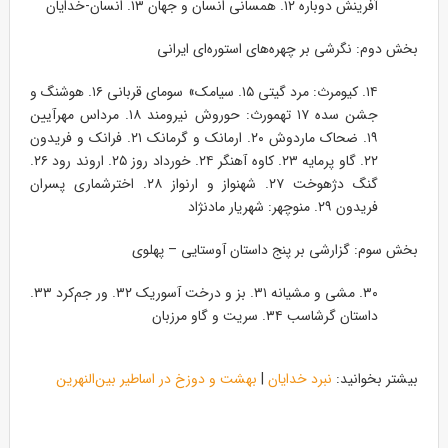
آفرینش دوباره ۱۲. همسانی انسان و جهان ۱۳. انسان-خدایان
بخش دوم: نگرشی بر چهره‌های استوره‌ای ایرانی
۱۴. کیومرث: مرد گیتی ۱۵. سیامک» سومای قربانی ۱۶. هوشنگ و
جشن سده ۱۷ تهمورث: حوروش نیرومند ۱۸. مرداس مهرآیین
۱۹. ضحاک ماردوش ۲۰. ارمانک و گرمانک ۲۱. فرانک و فریدون
۲۲. گاو پرمایه ۲۳. کاوه آهنگر ۲۴. خورداد روز ۲۵. اروند رود ۲۶.
گنگ دژهوخت ۲۷. شهنواز و ارنواز ۲۸. اخترشماری پسران
فریدون ۲۹. منوچهر: شهریار مادنژاد
بخش سوم: گزارشی بر پنج داستان آوستایی – پهلوی
۳۰. مشی و مشیانه ۳۱. بز و درخت آسوریک ۳۲. ور جم‌کرد ۳۳.
داستان گرشاسب ۳۴. سریت و گاو مرزبان
بیشتر بخوانید:
نبرد خدایان
|
بهشت و دوزخ در اساطیر بین‌النهرین