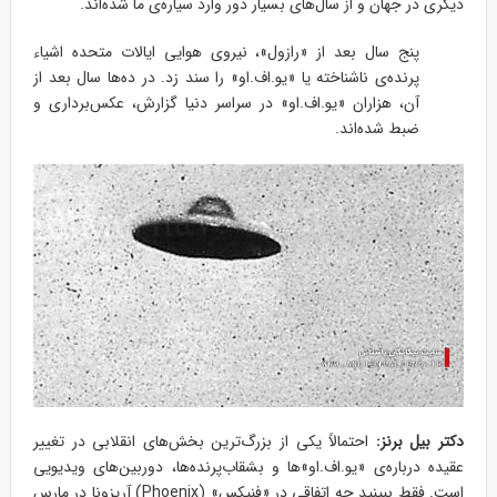
دیگری در جهان و از سال‌های بسیار دور وارد سیاره‌ی ما شده‌اند.
پنج سال بعد از «رازول»، نیروی هوایی ایالات متحده اشیاء
پرنده‌ی ناشناخته یا «یو.اف.او» را سند زد. در ده‌ها سال بعد از
آن، هزاران «یو.اف.او» در سراسر دنیا گزارش، عکس‌برداری و
ضبط شده‌اند.
دکتر بیل برنز:
احتمالاً یکی از بزرگ‌ترین بخش‌های انقلابی در تغییر
عقیده درباره‌ی «یو.اف.او»ها و بشقاب‌پرنده‌ها، دوربین‌های ویدیویی
است. فقط ببینید چه اتفاقی در «فنیکس» (Phoenix) آریزونا در مارس