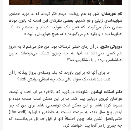
تام هورسفال:
شهر به هم ریخت. مردم فکر کردند که ما مورد حمله‌ی
هواپیماهای ژاپنی واقع شدیم. بعضی نظرشان این است که بالون بوده،
بعضی دیگر می‌گویند که «من یک هواپیما دیدم و مطمئنم که یک
هواپیما بود.» و بقیه هم می‌گویند: «نه، هیچ هواپیمایی نبود.»
دوروتی متیچ:
در آن زمان خیلی ترسناک بود. من فکر می‌کنم تا به امروز
هم کسی نمی‌داند که آنها به چه چیزی شلیک می‌کرده‌اند. بالون
هواشناسی بوده و یا بشقاب‌پرنده؟!
اما برای آنها که بر این باورند که یک وسیله‌ی پرواز بیگانه را آن
شب دیده‌اند، یک سؤال باقی‌ست: چه اتفاقی برایش افتاد؟
دکتر اسکات لیتلتون:
شایعات می‌گوید که بالاخره در آب افتاد و توسط
غواصان نیروی دریایی پیدا شد. بنا بر این ممکن است صدمه دیده و
سقوط کرده باشد. و این ممکن است توضیحی باشد برای این که چرا
ارتش پنج سال بعد، به سرعت نسبت به حادثه‌ی «رازول» (Roswell)
عکس‌العمل نشان داد. چون احتمالاً آنها از قبل حداقل می‌دانستند که
چه چیزی را در آنجا پیدا خواهند کرد.