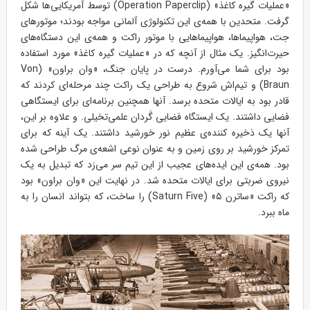
«عملیات گیره کاغذ» (Operation Paperclip) توسط آمریکایی‌ها شکل
گرفت. متحدین با همه‌ی این تکنولوژی آلمانی مواجه بودند؛ موتورهای
جت، هواپیماها، هواپیماهایی با موتور راکت و همه‌ی این دستگاه‌های
حیرت‌انگیز. یک مثال از آنچه که در «عملیات گیره کاغذ» مورد استفاده
بود برای شما می‌آورم. درست در پایان جنگ، «وان براون» (Von
Braun) و تیم‌اش شروع به طراحی یک راکت چند مرحله‌ای کردند که
قادر بود به ایالات متحده برسد. آنها همچنین برنامه‌ای برای ایستگاهی
فضایی داشتند. یک ایستگاه فضایی گَردان علمی‌تخیلی. و علاوه بر این،
آنها یک ذخیره کننده‌ی عظیم نور خورشید داشتند. یک آینه که برای
تمرکز خورشید بر روی زمین و به عنوان نوعی اشعه‌ی مرگ طراحی شده
بود. همه‌ی این ایده‌های عجیب از این تیم سر می‌زد که تبدیل به یک
نیروی ضربتی برای ایالات متحده شد. در نهایت این «وان براون» بود
که راکت «ساترن ۵» (Saturn Five) را ساخت، که بتواند انسان را به
ماه ببرد.