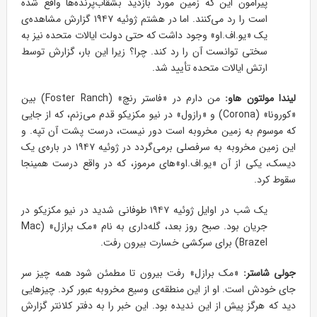
پیرامون این که زمین مورد بازدید بشقاب‌پرنده‌ها واقع شده
است را رد می‌کنند. اما در هشتم ژوئیه ۱۹۴۷ گزارش مشاهده‌ی
یک «یو.اف.او» وجود داشت که حتی دولت ایالات متحده نیز به
سختی توانست آن را رد کند. چرا؟ زیرا این بار، گزارش توسط
ارتش ایالات متحده تأیید شد.
لیندا مولتون هاو:
من دارم در «فاستر رنچ» (Foster Ranch) بین
«کورونا» (Corona) و «رازول» در نیو مکزیکو قدم می‌زنم، که از جایی
که موسوم به زمین مخروبه است دور نیست، درست پشت آن تپه. و
این زمین مخروبه به سرفصلی برمی‌گردد در ژوئیه ۱۹۴۷ در باره‌ی یک
دیسک، یکی از آن «یو.اف.او»های مرموز، که در واقع درست همینجا
سقوط کرد.
یک شب در اوایل ژوئیه ۱۹۴۷ طوفانی شدید در نیو مکزیکو در
جریان بود. صبح روز بعد، گله‌داری به نام «مک برازل» (Mac
Brazel) برای سرکشی خسارت بیرون رفت.
جولی شاستر:
«مک برازل» رفت بیرون تا مطمئن شود همه چیز سر
جای خودش است. او از این منطقه‌ی وسیع مخروبه عبور کرد. چیزهایی
دید که هرگز پیش از این ندیده بود. این خبر را به دفتر کلانتر گزارش