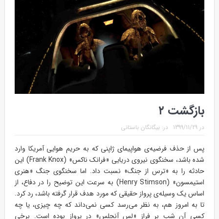
بازگشت ۲
در
1399/11/29
در:
بیگانگان باستانی
پس از حذف فرضیه‌ی هواپیمای ژاپنی که به حریم هوایی آمریکا وارد
شده باشد، سخنگوی نیروی دریایی «فرانک ناکس» (Frank Knox) این
حادثه را به «ترس از جنگ» نسبت داد. اما سخنگوی جنگ «هنری
استیمسون» (Henry Stimson) به سرعت این توضیح را در دفاع، از
اساس یک وسیله‌ی پرواز حقیقی که مورد هدف قرار گرفته باشد، رد کرد.
تا به امروز هم، به نظر می‌رسد کسی نمی‌داند که چه چیزی، یا چه
کسی آن شب بر فراز «لس آنجلس» در پرواز بوده است. برخی