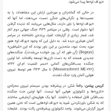
«یو.اف.او»ها پیدا می‌شود.
در حالی که گمانه‌زنان و مورخین ارتش این مشاهدات را به
عصبیت‌ها و نگرانی‌های جنگی نسبت می‌دهند، اما آنها که
«یو.اف.او»ها را باور دارند، مثال‌هایی می‌یابند که ندیده گرفتن
آنها دشوار است. وقتی در سپتامبر ۱۹۳۹ جنگ جهانی دوم آغاز
شد، شمار زیادی از گزارشات اشیاء پرنده‌ی ناشناخته در سراسر
آلمان هیتلری دیده شد. به دلیل این که وجود «یو.اف.او» هنوز
مورد بحث نبود، متحدین بر این باور بودند که این «شیاطین»
(Bogeys) (آن طور که آن روز خوانده می‌شدند)، جنگنده‌های
جدیدی هستند که به دست نازی‌ها توسعه یافته‌اند. اما اولین
جنگنده بمب‌افکن‌های آلمانی «مسر اشمیت ام.ای ۲۶۲»
(Messerschmitt ME-262) تا سال ۱۹۴۳ هم توسط نیروی
هوایی آلمان وارد جنگ نشدند.
کریس پیتمن:
واقعاً شکی در پیشرفته بودن سیستم نیروی محرکه‌ی
«نازی»ها و تکنولوژی هوایی آنها نیست. آنها اولین جت جنگنده
بمب‌افکن قابل استفاده را داشتند. آنها یک هواپیمای آزمایشی ساختند
که به شکلی باورنکردنی شبیه به «یو.اف.او»هایی است که حتی همین
امروز گزارش می‌شوند. واجد تکنولوژی پیشرفته‌ی راکت بودند. شایعات