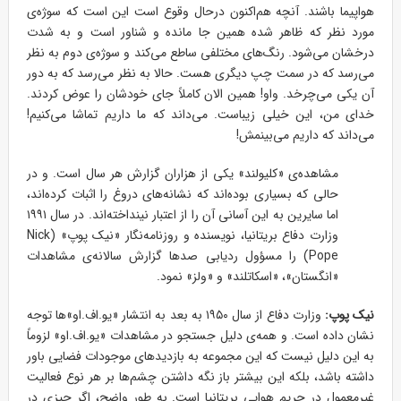
هواپیما باشند. آنچه هم‌اکنون درحال وقوع است این است که سوژه‌ی
مورد نظر که ظاهر شده همین جا مانده و شناور است و به شدت
درخشان می‌شود. رنگ‌های مختلفی ساطع می‌کند و سوژه‌ی دوم به نظر
می‌رسد که در سمت چپ دیگری هست. حالا به نظر می‌رسد که به دور
آن یکی می‌چرخد. واو! همین الان کاملاً جای خودشان را عوض کردند.
خدای من، این خیلی زیباست. می‌داند که ما داریم تماشا می‌کنیم!
می‌داند که داریم می‌بینمش!
مشاهده‌ی «کلیولند» یکی از هزاران گزارش هر سال است. و در
حالی که بسیاری بوده‌اند که نشانه‌های دروغ را اثبات کرده‌اند،
اما سایرین به این آسانی آن را از اعتبار نینداخته‌اند. در سال ۱۹۹۱
وزارت دفاع بریتانیا، نویسنده و روزنامه‌نگار «نیک پوپ» (Nick
Pope) را مسؤول ردیابی صدها گزارش سالانه‌ی مشاهدات
«انگستان»، «اسکاتلند» و «ولز» نمود.
نیک پوپ:
وزارت دفاع از سال ۱۹۵۰ به بعد به انتشار «یو.اف.او»ها توجه
نشان داده است. و همه‌ی دلیل جستجو در مشاهدات «یو.اف.او» لزوماً
به این دلیل نیست که این مجموعه به بازدیدهای موجودات فضایی باور
داشته باشد، بلکه این بیشتر باز نگه داشتن چشم‌ها بر هر نوع فعالیت
غیرمعمول در حریم هوایی بریتانیا است. به طور واضح، اگر چیزی در