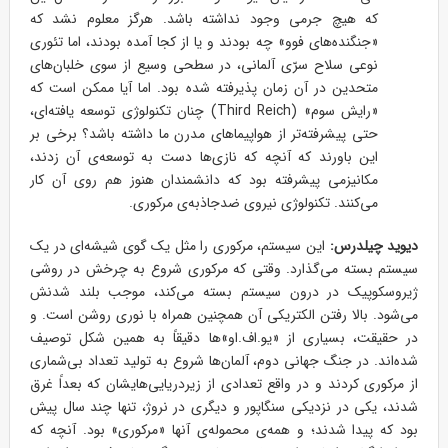
که هیچ جرمی وجود نداشته باشد. هرگز معلوم نشد که
«جنگنده‌های فوو» چه بودند و یا از کجا آمده بودند، اما تئوری
نوعی سلاح سرّی آلمانی، در سطحی وسیع از سوی خلبان‌های
متحدین در آن زمان پذیرفته شده بود. اما آیا ممکن است که
«رایش سوم» (Third Reich) چنان تکنولوژی توسعه یافته‌ای،
حتی پیشرفته‌تر از هواپیماهای مدرن ما داشته باشد؟ برخی بر
این باورند که آنچه که نازی‌ها دست به توسعه‌ی آن زدند،
مکانیزمی پیشرفته بود که دانشمندان هنوز هم روی آن کار
می‌کنند. تکنولوژی نیروی ضدجاذبه‌ی مرکوری.
دیوید چیلدرس:
این سیستم، مرکوری را مثل یک گوی شیشه‌ای در یک
سیستم بسته می‌گذارد. وقتی که مرکوری شروع به چرخش در روشی
ژیروسکوپیک در درون سیستم بسته می‌کند، موجب بلند شدنش
می‌شود. بالا رفتن الکتریکی آن همچنین همراه با نوری روشن است. و
در حقیقت، بسیاری از «یو.اف.او»ها دقیقاً به همین شکل توصیف
شده‌اند. در جنگ جهانی دوم، آلمان‌ها شروع به تولید تعداد بی‌شماری
از مرکوری کردند و در واقع تعدادی از زیردریایی‌هایشان که بعداً غرق
شدند، یکی در نزدیکی سنگاپور و دیگری در نروژ، تنها چند سال پیش
بود که پیدا شدند؛ و همه‌ی محموله‌ی آنها «مرکوری» بود. آنچه که