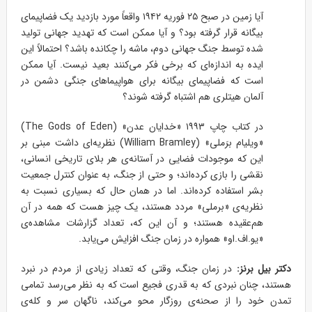
آیا زمین در صبح ۲۵ فوریه ۱۹۴۲ واقعاً مورد بازدید یک فضاپیمای
بیگانه قرار گرفته بود؟ و آیا ممکن است که تهدید جهانی تولید
شده توسط جنگ جهانی دوم، ماشه را چکانده باشد؟ احتمالاً این
ایده به اندازه‌ای که برخی فکر می‌کنند بعید نیست. آیا ممکن
است که فضاپیمای بیگانه برای هواپیماهای جنگی دشمن در
آلمان هیتلری هم اشتباه گرفته شوند؟
در کتاب چاپ ۱۹۹۳ «خدایان عدن» (The Gods of Eden)
«ویلیام برَملی» (William Bramley) نظریه‌ای داشت مبنی بر
این که موجودات فضایی در آستانه‌ی هر بلای تاریخی انسانی،
نقشی را بازی کرده‌اند؛ و حتی از جنگ، به عنوان کنترل جمعیت
بشر استفاده کرده‌اند. اما در همان حال که بسیاری نسبت به
نظریه‌ی «برملی» مردد هستند، یک چیز هست که همه در آن
هم‌عقیده هستند؛ و آن این که، تعداد گزارشات مشاهده‌ی
«یو.اف.او» همواره در زمان جنگ افزایش می‌یابد.
دکتر بیل برنز:
در زمان جنگ، وقتی که تعداد زیادی از مردم در نبرد
هستند، چنان نبردی که به قدری فجیع است که به نظر می‌رسد تمامی
تمدن خود را از صحنه‌ی روزگار محو می‌کند، ناگهان سر و کله‌ی