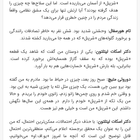
«شرَپنِل» از آسمان می‌باریده است. اما این سلاح‌ها چه چیزی را
هدف گرفته بودند؟ آیا ارتش تنها برای یک مشق نظامی واقعاً
زندگی مردم را در چنین خطری قرار می‌دهد؟
تام هورسفال:
وحشتی شدید بود. شش نفر به خاطر تصادفات رانندگی
و برخورد گلوله‌های «شرپنل» که در همه جا می‌بارید کشته شدند.
دکتر اسکات لیتلتون:
یکی از دوستان من گفت که شاهد یک قطعه
«شرپنل» بوده که به سقف گاراژ همسایه‌اش برخورد کرده است.
بنابراین، بله بارش «شرپنل» خسارت‌هایی هم به بار آورد.
دوروتی متیچ:
صبح روز بعد، چیزی در حیاط ما بود. مادرم به من گفته
بود برو ببین چی هست، یک چیزی مثل تله یا چیزی شبیه به این بود.
و وقتی خم شدم و روی چمن‌ها زانو زدم، زانوی خودم را بریدم. و حالا
من یک تکه از «شرپنل» خودم را دارم. در همه‌ی این سال‌ها نگهش
داشتم. این «شرپنل» من است و خیلی هم تیز هست.
دکتر اسکات لیتلتون:
با حذف دیگر احتمالات، ممکن‌ترین احتمال، که من
این را به عنوان یک محقق برجسته اعلام می‌کنم، منطقی‌ترین احتمال
قابل توضیح این است که آنچه ما امروز «یو.اف.او» می‌خوانیم،