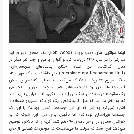
لیندا مولتون هاو:
«باب وود» (Bob Wood) یک محقق «یو.اف.او»
مدارکی را در سال ۱۹۹۶ دریافت کرد و آنها را با من و چند نفر دیگر در
میان گذاشت. این اسناد «یگان پدیده‌های بین‌سیاره‌ای»
(Interplanetary Phenomena Unit) نام داشت؛ با یک مهر ستاد
جنگ، مورخ ۲۲ ژوئیه ۱۹۴۷ که می‌گفت: «مضطرب کننده‌ترین بخش
این تحقیقات این بود که جسدهایی هم، نه چندان دورتر از «حوزه‌ی
یک سقوط» در منطقه‌ی «مک برازل» بین «کورونا» و «رازول» پیدا شد
که به نظر می‌آید که مثل کالبدشکافی یک قورباغه تشریح شده‌اند.»
اشاره نمی‌کرد به این که آیا این جسدها انسان بودند؟ یا این که
جسدها غیرانسان بوده‌اند؟ اما ناگهان، برای من، این شوک که به
خواندن سندی در اواخر دهه‌ی ۹۰ ختم شد، آنچه را که بالاخره توضیح
می‌دهد این است که دولت ما می‌دانست که موجودات فضایی از جای