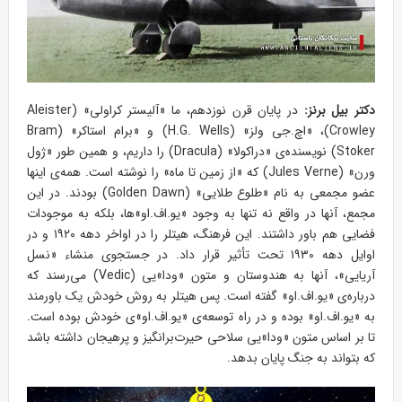
دکتر بیل برنز:
در پایان قرن نوزدهم، ما «آلیستر کراولی» (Aleister
Crowley)، «اچ.جی ولز» (H.G. Wells) و «برام استاکر» (Bram
Stoker) نویسنده‌ی «دراکولا» (Dracula) را داریم، و همین طور «ژول
ورن» (Jules Verne) که «از زمین تا ماه» را نوشته است. همه‌ی اینها
عضو مجمعی به نام «طلوع طلایی» (Golden Dawn) بودند. در این
مجمع، آنها در واقع نه تنها به وجود «یو.اف.او»ها، بلکه به موجودات
فضایی هم باور داشتند. این فرهنگ، هیتلر را در اواخر دهه ۱۹۲۰ و در
اوایل دهه ۱۹۳۰ تحت تأثیر قرار داد. در جستجوی منشاء «نسل
آریایی»، آنها به هندوستان و متون «ودا»یی (Vedic) می‌رسند که
درباره‌ی «یو.اف.او» گفته است. پس هیتلر به روش خودش یک باورمند
به «یو.اف.او» بوده و در راه توسعه‌ی «یو.اف.او»ی خودش بوده است.
تا بر اساس متون «ودا»یی سلاحی حیرت‌برانگیز و پرهیجان داشته باشد
که بتواند به جنگ پایان بدهد.