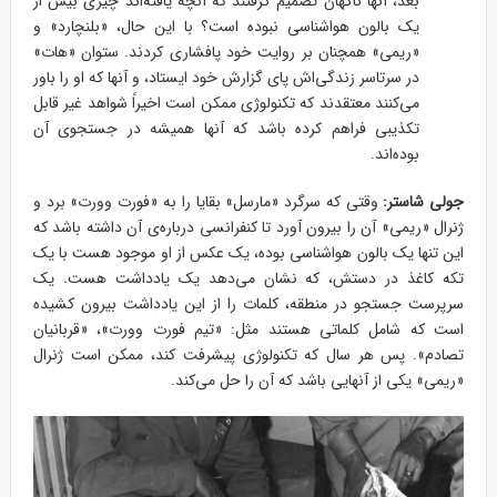
بعد، آنها ناگهان تصمیم گرفتند که آنچه یافته‌اند چیزی بیش از
یک بالون هواشناسی نبوده است؟ با این حال، «بلنچارد» و
«ریمی» همچنان بر روایت خود پافشاری کردند. ستوان «هات»
در سرتاسر زندگی‌اش پای گزارش خود ایستاد، و آنها که او را باور
می‌کنند معتقدند که تکنولوژی ممکن است اخیراً شواهد غیر قابل
تکذیبی فراهم کرده باشد که آنها همیشه در جستجوی آن
بوده‌اند.
جولی شاستر:
وقتی که سرگرد «مارسل» بقایا را به «فورت وورت» برد و
ژنرال «ریمی» آن را بیرون آورد تا کنفرانسی درباره‌ی آن داشته باشد که
این تنها یک بالون هواشناسی بوده، یک عکس از او موجود هست با یک
تکه کاغذ در دستش، که نشان می‌دهد یک یادداشت هست. یک
سرپرست جستجو در منطقه، کلمات را از این یادداشت بیرون کشیده
است که شامل کلماتی هستند مثل: «تیم فورت وورت»، «قربانیان
تصادم». پس هر سال که تکنولوژی پیشرفت کند، ممکن است ژنرال
«ریمی» یکی از آنهایی باشد که آن را حل می‌کند.